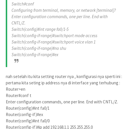
Switch#conf
Configuring from terminal, memory, or network [terminal]?
Enter configuration commands, one per line. End with
CNTL/Z.
Switch(config)#int range fa0/1-5
Switch(config-if-range)#switchport mode access
Switch(config-if-range)#switchport voice vlan 1
Switch(config-if-range)#no shu
Switch(config-if-range)#ex
nah setelah itu kita setting router nya , konfigurasi nya sperti ini :
pertama kita seting ip address nya di interface yang terhubung :
Router>en
Router#conf t
Enter configuration commands, one per line. End with CNTL/Z.
Router(config)#int fa0/1
Router(config-if)#ex
Router(config)#int fa0/0
Router(config-if)#ip add 192.168.1.1 255.255.255.0