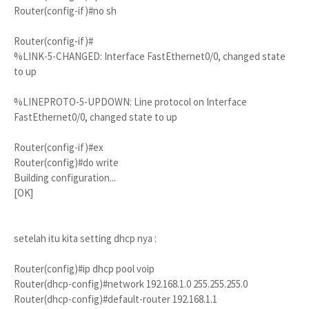
Router(config-if)#no sh
Router(config-if)#
%LINK-5-CHANGED: Interface FastEthernet0/0, changed state
to up
%LINEPROTO-5-UPDOWN: Line protocol on Interface
FastEthernet0/0, changed state to up
Router(config-if)#ex
Router(config)#do write
Building configuration...
[OK]
setelah itu kita setting dhcp nya :
Router(config)#ip dhcp pool voip
Router(dhcp-config)#network 192.168.1.0 255.255.255.0
Router(dhcp-config)#default-router 192.168.1.1