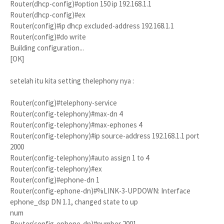
Router(dhcp-config)#option 150 ip 192.168.1.1
Router(dhcp-config)#ex
Router(config)#ip dhcp excluded-address 192.168.1.1
Router(config)#do write
Building configuration...
[OK]
setelah itu kita setting thelephony nya :
Router(config)#telephony-service
Router(config-telephony)#max-dn 4
Router(config-telephony)#max-ephones 4
Router(config-telephony)#ip source-address 192.168.1.1 port
2000
Router(config-telephony)#auto assign 1 to 4
Router(config-telephony)#ex
Router(config)#ephone-dn 1
Router(config-ephone-dn)#%LINK-3-UPDOWN: Interface
ephone_dsp DN 1.1, changed state to up
num
Router(config-ephone-dn)#number 2001