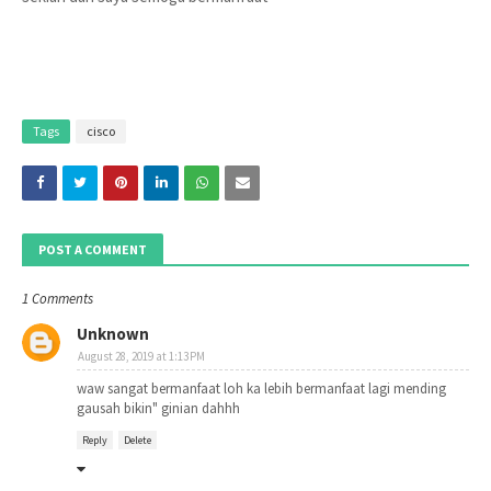
Tags
cisco
POST A COMMENT
1 Comments
Unknown
August 28, 2019 at 1:13 PM
waw sangat bermanfaat loh ka lebih bermanfaat lagi mending 
gausah bikin" ginian dahhh
Reply
Delete