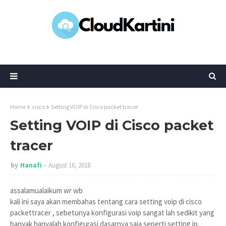
Home
cisco
Setting VOIP di Cisco packet tracer
Setting VOIP di Cisco packet
tracer
by
Hanafi
August 16, 2018
assalamualaikum wr wb
kali ini saya akan membahas tentang cara setting voip di cisco
packettracer , sebetunya konfigurasi voip sangat lah sedikit yang
banyak hanyalah konfigurasi dasarnya saja seperti setting ip,