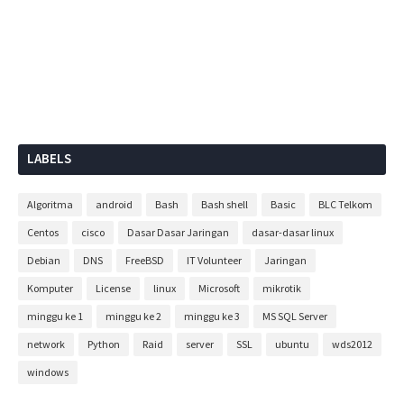
LABELS
Algoritma
android
Bash
Bash shell
Basic
BLC Telkom
Centos
cisco
Dasar Dasar Jaringan
dasar-dasar linux
Debian
DNS
FreeBSD
IT Volunteer
Jaringan
Komputer
License
linux
Microsoft
mikrotik
minggu ke 1
minggu ke 2
minggu ke 3
MS SQL Server
network
Python
Raid
server
SSL
ubuntu
wds2012
windows