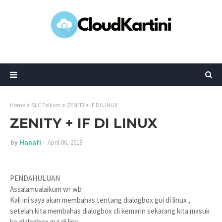
Home
BLC Telkom
ZENITY + IF DI LINUX
ZENITY + IF DI LINUX
by
Hanafi
April 06, 2018
PENDAHULUAN
Assalamualaikum wr wb
Kali ini saya akan membahas tentang dialogbox gui di linux ,
setelah kita membahas dialogbox cli kemarin sekarang kita masuk
ke dialogbox gui di linx