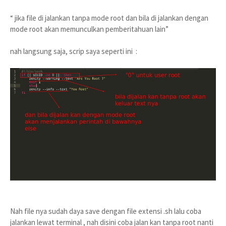
“ jika file di jalankan tanpa mode root dan bila di jalankan dengan
mode root akan memunculkan pemberitahuan lain”
nah langsung saja, scrip saya seperti ini :
Nah file nya sudah daya save dengan file extensi .sh lalu coba
jalankan lewat terminal , nah disini coba jalan kan tanpa root nanti