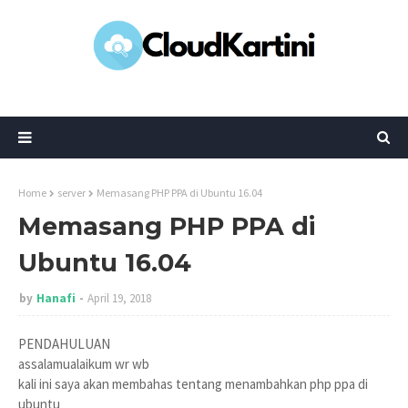
Home
server
Memasang PHP PPA di Ubuntu 16.04
Memasang PHP PPA di
Ubuntu 16.04
by
Hanafi
April 19, 2018
PENDAHULUAN
assalamualaikum wr wb
kali ini saya akan membahas tentang menambahkan php ppa di
ubuntu