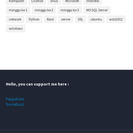
Komputer
License
linux
Microsoft
mikrotik
minggu ke 1
minggu ke 2
minggu ke 3
MS SQL Server
network
Python
Raid
server
SSL
ubuntu
wds2012
windows
Hello, you can support me here :
Paypal.me
Sociabuzz