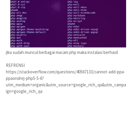
jika sudah muncul berbagai macam php maka instalasi berhasil
REFRENSI
https://stackoverflow.com/questions/40567133/cannot-add-ppa-
ppaondrej-php5-5-6?
utm_medium=organic&utm_source=google_rich_qa&utm_campa
ign=google_rich_qa