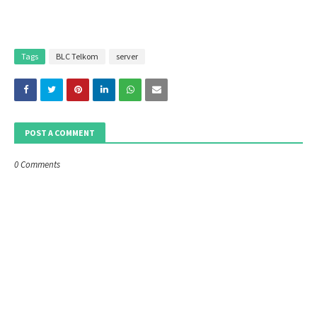
Tags
BLC Telkom
server
POST A COMMENT
0 Comments