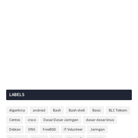
LABELS
Algoritma
android
Bash
Bash shell
Basic
BLC Telkom
Centos
cisco
Dasar Dasar Jaringan
dasar-dasar linux
Debian
DNS
FreeBSD
IT Volunteer
Jaringan