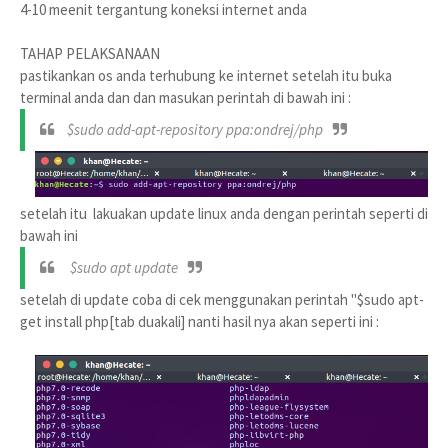
4-10 meenit tergantung koneksi internet anda
TAHAP PELAKSANAAN
pastikankan os anda terhubung ke internet setelah itu buka
terminal anda dan dan masukan perintah di bawah ini :
$sudo add-apt-repository ppa:ondrej/php
setelah itu lakuakan update linux anda dengan perintah seperti di
bawah ini
$sudo apt update
setelah di update coba di cek menggunakan perintah "$sudo apt-
get install php[tab duakali] nanti hasil nya akan seperti ini :