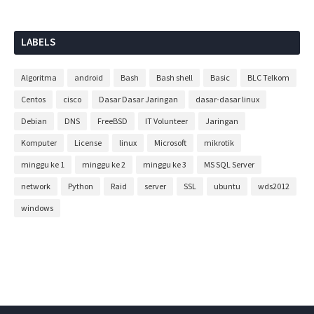
LABELS
Algoritma
android
Bash
Bash shell
Basic
BLC Telkom
Centos
cisco
Dasar Dasar Jaringan
dasar-dasar linux
Debian
DNS
FreeBSD
IT Volunteer
Jaringan
Komputer
License
linux
Microsoft
mikrotik
minggu ke 1
minggu ke 2
minggu ke 3
MS SQL Server
network
Python
Raid
server
SSL
ubuntu
wds2012
windows