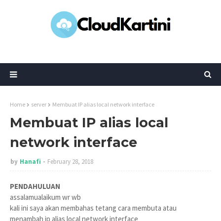
Home
server
Membuat IP alias local network interface
Membuat IP alias local
network interface
by
Hanafi
February 28, 2018
PENDAHULUAN
assalamualaikum wr wb
kali ini saya akan membahas tetang cara membuta atau
menambah ip alias local network interface