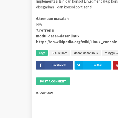
Implementasi lain dari konsol Linux mencakup kons
disegarkan . dan konsol port serial
6.temuan masalah
N/A
7.refrensi
modul dasar-dasar linux
https://en.wikipedia.org/wiki/Linux_console
Tags
BLC Telkom
dasar-dasar linux
minggu ke
Facebook
Twitter
POST A COMMENT
0 Comments