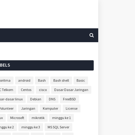
ABELS
goritma
android
Bash
Bash shell
Basic
C Telkom
Centos
cisco
Dasar Dasar Jaringan
sar-dasar linux
Debian
DNS
FreeBSD
Volunteer
Jaringan
Komputer
License
ux
Microsoft
mikrotik
minggu ke 1
nggu ke 2
minggu ke 3
MS SQL Server