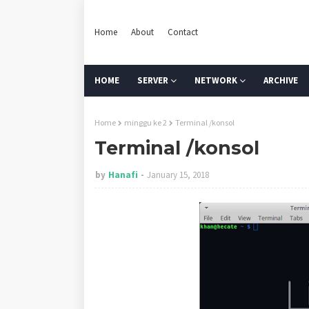
Home
About
Contact
HOME
SERVER
NETWORK
ARCHIVE
Home
minggu ke 2
Terminal /konsol
Terminal /konsol
by
Hanafi
January 15, 2018