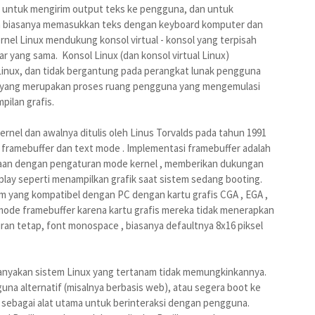
a untuk mengirim output teks ke pengguna, dan untuk
a biasanya memasukkan teks dengan keyboard komputer dan
nel Linux mendukung konsol virtual - konsol yang terpisah
yar yang sama. Konsol Linux (dan konsol virtual Linux)
 Linux, dan tidak bergantung pada perangkat lunak pengguna
l , yang merupakan proses ruang pengguna yang mengemulasi
pilan grafis.
kernel dan awalnya ditulis oleh Linus Torvalds pada tahun 1991
a: framebuffer dan text mode . Implementasi framebuffer adalah
amaan dengan pengaturan mode kernel , memberikan dukungan
splay seperti menampilkan grafik saat sistem sedang booting.
 yang kompatibel dengan PC dengan kartu grafis CGA , EGA ,
ode framebuffer karena kartu grafis mereka tidak menerapkan
n tetap, font monospace , biasanya defaultnya 8x16 piksel
ebanyakan sistem Linux yang tertanam tidak memungkinkannya.
na alternatif (misalnya berbasis web), atau segera boot ke
ebagai alat utama untuk berinteraksi dengan pengguna.