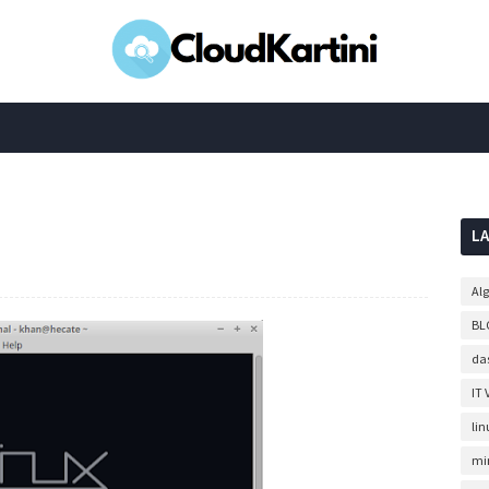
L
Al
BL
da
IT 
lin
mi