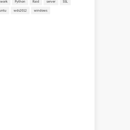
twork
Python
Raid
server
SSL
untu
wds2012
windows