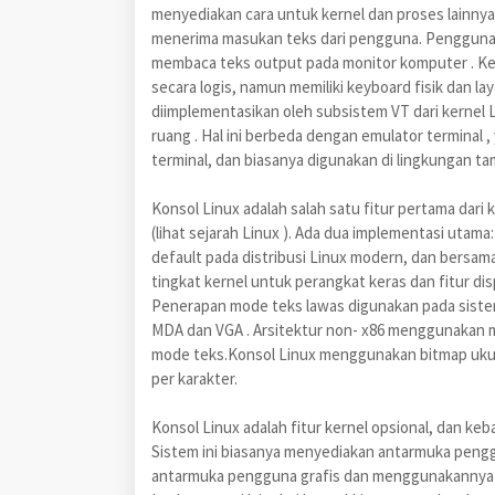
menyediakan cara untuk kernel dan proses lainny
menerima masukan teks dari pengguna. Penggun
membaca teks output pada monitor komputer . Ker
secara logis, namun memiliki keyboard fisik dan la
diimplementasikan oleh subsistem VT dari kernel
ruang . Hal ini berbeda dengan emulator termina
terminal, dan biasanya digunakan di lingkungan tam
Konsol Linux adalah salah satu fitur pertama dari 
(lihat sejarah Linux ). Ada dua implementasi utam
default pada distribusi Linux modern, dan bers
tingkat kernel untuk perangkat keras dan fitur di
Penerapan mode teks lawas digunakan pada sistem
MDA dan VGA . Arsitektur non- x86 menggunakan m
mode teks.Konsol Linux menggunakan bitmap ukura
per karakter.
Konsol Linux adalah fitur kernel opsional, dan k
Sistem ini biasanya menyediakan antarmuka penggu
antarmuka pengguna grafis dan menggunakannya s