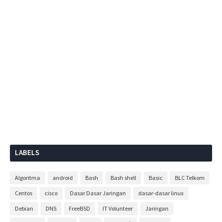
LABELS
Algoritma
android
Bash
Bash shell
Basic
BLC Telkom
Centos
cisco
Dasar Dasar Jaringan
dasar-dasar linux
Debian
DNS
FreeBSD
IT Volunteer
Jaringan