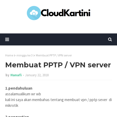
Home
minggu ke 3
Membuat PPTP / VPN server
Membuat PPTP / VPN server
by
Hanafi
January 22, 2018
1.pendahuluan
assalamualikum wr wb
kali ini saya akan membahas tentang membuat vpn / pptp sever
di
mikrotik
2.pengertian