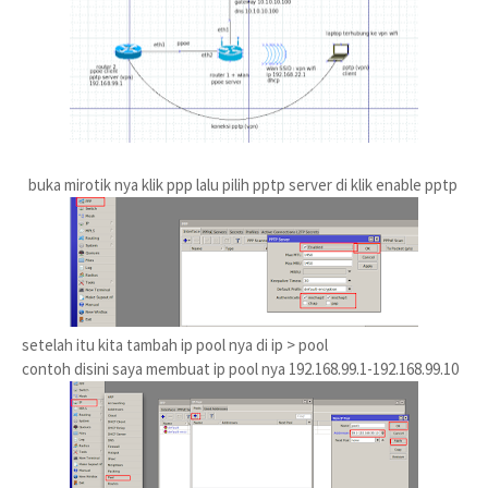
buka mirotik nya klik ppp lalu pilih pptp server di klik enable pptp
setelah itu kita tambah ip pool nya di ip > pool
contoh disini saya membuat ip pool nya 192.168.99.1-192.168.99.10