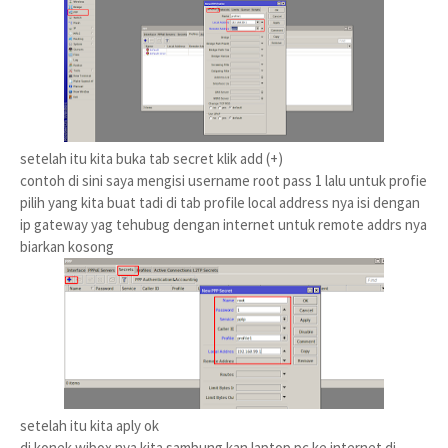
setelah itu kita buka tab secret klik add (+)
contoh di sini saya mengisi username root pass 1 lalu untuk profie
pilih yang kita buat tadi di tab profile local address nya isi dengan
ip gateway yag tehubug dengan internet untuk remote addrs nya
biarkan kosong
setelah itu kita aply ok
di konek wibox nya kita sambung kan laptop pc ke internet di