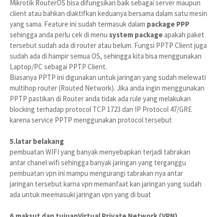
Mikrotik RouterOS bisa difungsikan baik sebagai server maupun
client atau bahkan diaktifkan keduanya bersama dalam satu mesin
yang sama. Feature ini sudah termasuk dalam
package PPP
sehingga anda perlu cek di menu
system package
apakah paket
tersebut sudah ada di router atau belum. Fungsi PPTP Client juga
sudah ada di hampir semua OS, sehingga kita bisa menggunakan
Laptop/PC sebagai PPTP Client.
Biasanya PPTP ini digunakan untuk jaringan yang sudah melewati
multihop router (Routed Network). Jika anda ingin menggunakan
PPTP pastikan di Router anda tidak ada rule yang melakukan
blocking terhadap protocol TCP 1723 dan IP Protocol 47/GRE
karena service PPTP menggunakan protocol tersebut
5.latar belakang
pembuatan WIFI yang banyak menyebapkan terjadi tabrakan
antar chanel wifi sehingga banyak jaringan yang terganggu
pembuatan vpn ini mampu mengurangi tabrakan nya antar
jaringan tersebut karna vpn memanfaat kan jaringan yang sudah
ada untuk meemasuki jaringan vpn yang di buat
6.maksut dan tujuan
Virtual Private Network (VPN)