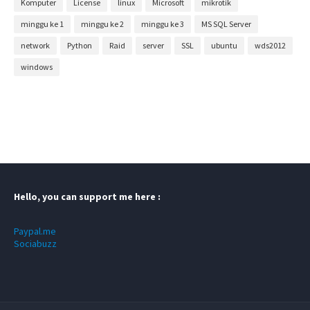
Komputer
License
linux
Microsoft
mikrotik
minggu ke 1
minggu ke 2
minggu ke 3
MS SQL Server
network
Python
Raid
server
SSL
ubuntu
wds2012
windows
Hello, you can support me here :
Paypal.me
Sociabuzz