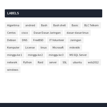
LABELS
Algoritma
android
Bash
Bash shell
Basic
BLC Telkom
Centos
cisco
Dasar Dasar Jaringan
dasar-dasar linux
Debian
DNS
FreeBSD
IT Volunteer
Jaringan
Komputer
License
linux
Microsoft
mikrotik
minggu ke 1
minggu ke 2
minggu ke 3
MS SQL Server
network
Python
Raid
server
SSL
ubuntu
wds2012
windows