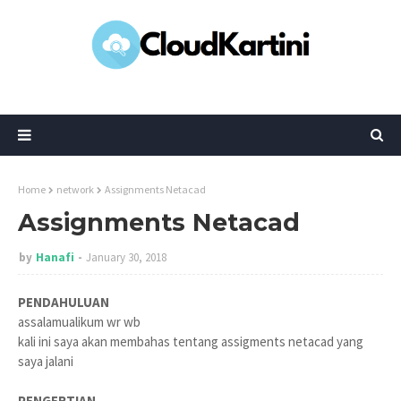
Home
network
Assignments Netacad
Assignments Netacad
by
Hanafi
January 30, 2018
PENDAHULUAN
assalamualikum wr wb
kali ini saya akan membahas tentang assigments netacad yang
saya jalani
PENGERTIAN